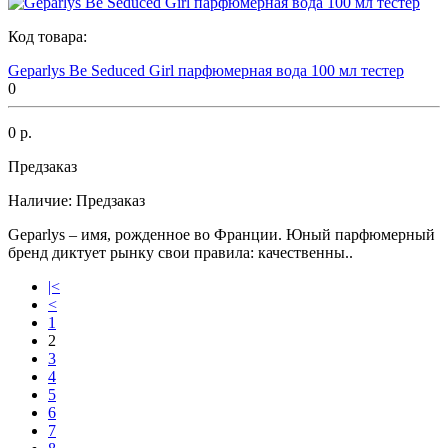
Код товара:
Geparlys Be Seduced Girl парфюмерная вода 100 мл тестер
0
0 р.
Предзаказ
Наличие:
Предзаказ
Geparlys – имя, рожденное во Франции. Юный парфюмерный
бренд диктует рынку свои правила: качественны..
|<
<
1
2
3
4
5
6
7