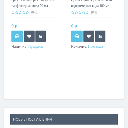
Queen Latifah Queen of Hearts
Queen Latifah Queen of Hearts
парфюмерная вода 50 мл
парфюмерная вода 100 мл
0
0
0 р.
0 р.
Наличие:
Наличие:
Предзаказ
Предзаказ
НОВЫЕ ПОСТУПЛЕНИЯ