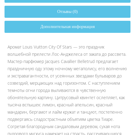
Отзывы (0)
Дополнительная информация
Аромат Louis Vuitton City Of Stars — это праздник
волшебной прелести Лос-Анджелеса от заката до рассвета.
Мастер-парфюмер Jacques Cavallier Belletrud предлагает
праздничную оду этому ночному мегаполису, его волнению
и экстравагантности, от усеянных звездами бульваров до
созвездий, мерцающих над горизонтом. С наступлением
темноты огни города выливаются в чувственную
обонятельную картину. Цитрусовый квинтет ослепляет, как
тысяча вспышек: лимон, красный апельсин, красный
мандарин, бергамот и лайм кружат и танцуют, постепенно
подвергаясь сладострастным объятиям цветка Тиаре.
Согретая благородным сандаловым деревом, сухая нота
пудрового мускуса намекает на страсть, рассеивающуюся