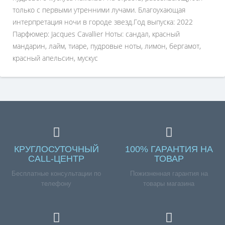
только с первыми утренними лучами. Благоухающая
интерпретация ночи в городе звезд.Год выпуска: 2022
Парфюмер: Jacques Cavallier Ноты: сандал, красный
мандарин, лайм, тиаре, пудровые ноты, лимон, бергамот,
красный апельсин, мускус
КРУГЛОСУТОЧНЫЙ
100% ГАРАНТИЯ НА
CALL-ЦЕНТР
ТОВАР
Бесплатные консультации по
Пожизненная гарантия на
телефону
товары магазина