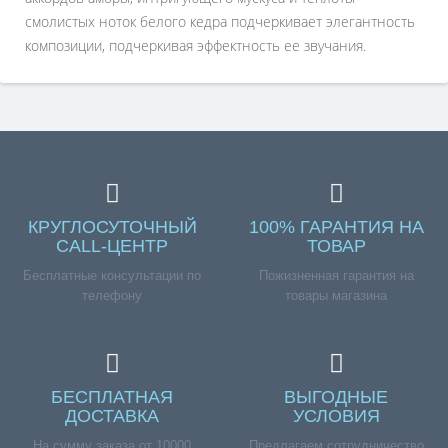
смолистых ноток белого кедра подчеркивает элегантность
композиции, подчеркивая эффектность ее звучания.
КРУГЛОСУТОЧНЫЙ
100% ГАРАНТИЯ НА
CALL-ЦЕНТР
ТОВАР
Бесплатные консультации по
Пожизненная гарантия на
телефону
товары магазина
БЕСПЛАТНАЯ
ВЫГОДНЫЕ
ДОСТАВКА
УСЛОВИЯ
На сумму заказа от 10000
Предлагаем сотрудничество