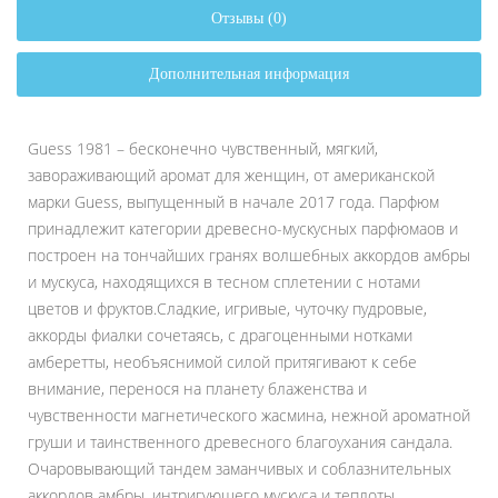
Отзывы (0)
Дополнительная информация
Guess 1981 – бесконечно чувственный, мягкий,
завораживающий аромат для женщин, от американской
марки Guess, выпущенный в начале 2017 года. Парфюм
принадлежит категории древесно-мускусных парфюмаов и
построен на тончайших гранях волшебных аккордов амбры
и мускуса, находящихся в тесном сплетении с нотами
цветов и фруктов.Сладкие, игривые, чуточку пудровые,
аккорды фиалки сочетаясь, с драгоценными нотками
амберетты, необъяснимой силой притягивают к себе
внимание, перенося на планету блаженства и
чувственности магнетического жасмина, нежной ароматной
груши и таинственного древесного благоухания сандала.
Очаровывающий тандем заманчивых и соблазнительных
аккордов амбры, интригующего мускуса и теплоты