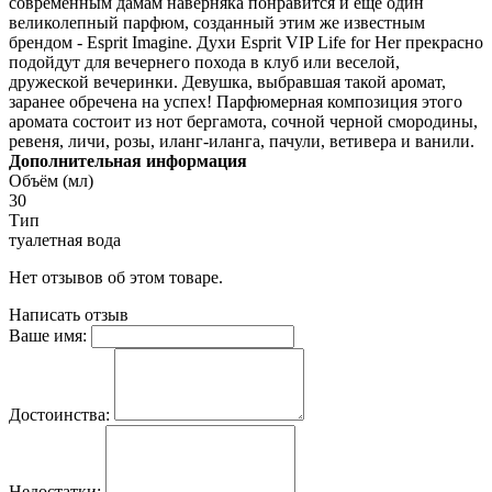
современным дамам наверняка понравится и еще один
великолепный парфюм, созданный этим же известным
брендом - Esprit Imagine. Духи Esprit VIP Life for Her прекрасно
подойдут для вечернего похода в клуб или веселой,
дружеской вечеринки. Девушка, выбравшая такой аромат,
заранее обречена на успех! Парфюмерная композиция этого
аромата состоит из нот бергамота, сочной черной смородины,
ревеня, личи, розы, иланг-иланга, пачули, ветивера и ванили.
Дополнительная информация
Объём (мл)
30
Тип
туалетная вода
Нет отзывов об этом товаре.
Написать отзыв
Ваше имя:
Достоинства:
Недостатки: