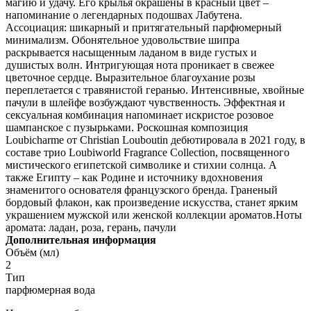
магию и удачу. Его крылья окрашены в красный цвет –
напоминание о легендарных подошвах Лабутена.
Ассоциация: шикарный и притягательный парфюмерный
минимализм. Обонятельное удовольствие шипра
раскрывается насыщенным ладаном в виде густых и
душистых волн. Интригующая нота проникает в свежее
цветочное сердце. Выразительное благоухание розы
переплетается с травянистой геранью. Интенсивные, хвойные
пачули в шлейфе возбуждают чувственность. Эффектная и
сексуальная комбинация напоминает искристое розовое
шампанское с пузырьками. Роскошная композиция
Loubicharme от Christian Louboutin дебютировала в 2021 году, в
составе трио Loubiworld Fragrance Collection, посвященного
мистического египетской символике и стихии солнца. А
также Египту – как Родине и источнику вдохновения
знаменитого основателя французского бренда. Граненый
бордовый флакон, как произведение искусства, станет ярким
украшением мужской или женской коллекции ароматов.Ноты
аромата: ладан, роза, герань, пачули
Дополнительная информация
Объём (мл)
2
Тип
парфюмерная вода