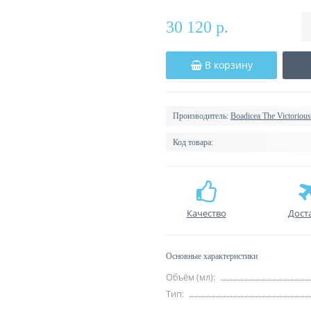
30 120 р.
В корзину
Производитель:
Boadicea The Victorious
Код товара:
Качество
Дост
Основные характеристики
Объём (мл):
Тип: