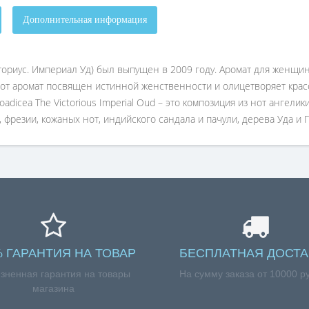
Дополнительная информация
Викториус. Империал Уд) был выпущен в 2009 году. Аромат для женщ
т аромат посвящен истинной женственности и олицетворяет красот
icea The Victorious Imperial Oud – это композиция из нот ангелик
 фрезии, кожаных нот, индийского сандала и пачули, дерева Уда и Г
% ГАРАНТИЯ НА ТОВАР
БЕСПЛАТНАЯ ДОСТА
зненная гарантия на товары
На сумму заказа от 10000 р
магазина