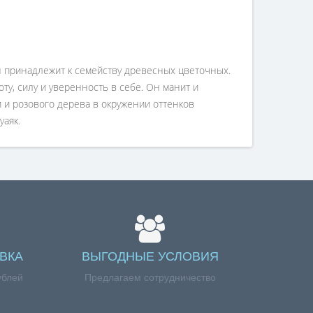
ин принадлежит к семейству древесных цветочных.
у, силу и уверенность в себе. Он манит и
и и розового дерева в окружении оттенков
уаяк.
ВКА
ВЫГОДНЫЕ УСЛОВИЯ
ублей
Предлагаем сотрудничество