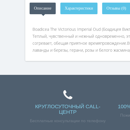
Описание
Характеристики
Отзывы (0)
Boadicea The Victorious Imperial Oud (Боадицея 
Теплый, чувственный и нежный одновременно, это
согревает, обещая приятное времяпровождение.Boad
лаванды и березы, герани, розы и белого жасмина,
КРУГЛОСУТОЧНЫЙ CALL-
100
ЦЕНТР
Пожи
Бесплатные консультации по телефону