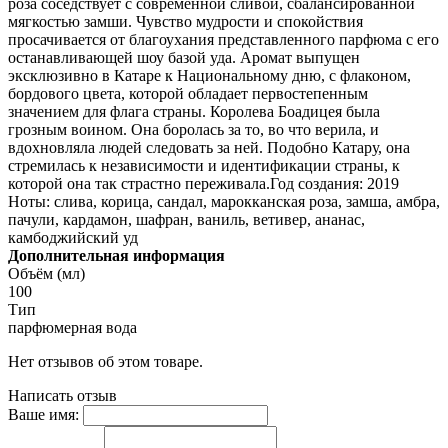
роза соседствует с современной сливой, сбалансированной
мягкостью замши. Чувство мудрости и спокойствия
просачивается от благоухания представленного парфюма с его
останавливающей шоу базой уда. Аромат выпущен
эксклюзивно в Катаре к Национальному дню, с флаконом,
бордового цвета, которой обладает первостепенным
значением для флага страны. Королева Боадицея была
грозным воином. Она боролась за то, во что верила, и
вдохновляла людей следовать за ней. Подобно Катару, она
стремилась к независимости и идентификации страны, к
которой она так страстно переживала.Год создания: 2019
Ноты: слива, корица, сандал, марокканская роза, замша, амбра,
пачули, кардамон, шафран, ваниль, ветивер, ананас,
камбоджийский уд
Дополнительная информация
Объём (мл)
100
Тип
парфюмерная вода
Нет отзывов об этом товаре.
Написать отзыв
Ваше имя: