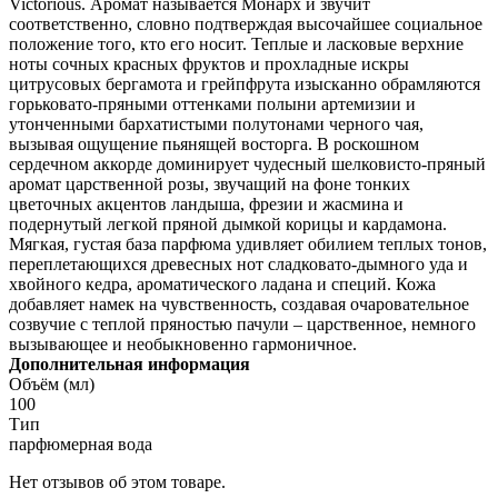
Victorious. Аромат называется Монарх и звучит
соответственно, словно подтверждая высочайшее социальное
положение того, кто его носит. Теплые и ласковые верхние
ноты сочных красных фруктов и прохладные искры
цитрусовых бергамота и грейпфрута изысканно обрамляются
горьковато-пряными оттенками полыни артемизии и
утонченными бархатистыми полутонами черного чая,
вызывая ощущение пьянящей восторга. В роскошном
сердечном аккорде доминирует чудесный шелковисто-пряный
аромат царственной розы, звучащий на фоне тонких
цветочных акцентов ландыша, фрезии и жасмина и
подернутый легкой пряной дымкой корицы и кардамона.
Мягкая, густая база парфюма удивляет обилием теплых тонов,
переплетающихся древесных нот сладковато-дымного уда и
хвойного кедра, ароматического ладана и специй. Кожа
добавляет намек на чувственность, создавая очаровательное
созвучие с теплой пряностью пачули – царственное, немного
вызывающее и необыкновенно гармоничное.
Дополнительная информация
Объём (мл)
100
Тип
парфюмерная вода
Нет отзывов об этом товаре.