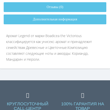
Отзывы (0)
Дополнительная информация
Аромат Legend от марки Boadicea the Victorious
классифицируется как унисекс-аромат и принадлежит
семействам Древесные и Цветочные.Композицию
составляют следующие ноты и аккорды: Кориандр,
Мандарин и Нероли.
КРУГЛОСУТОЧНЫЙ
100% ГАРАНТИЯ НА
CALL-ЦЕНТР
ТОВАР