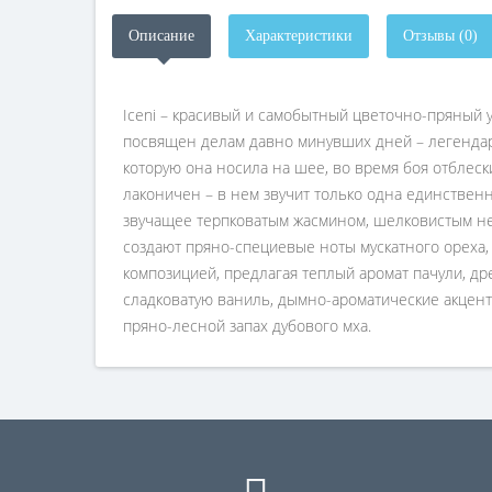
Описание
Характеристики
Отзывы (0)
Iceni – красивый и самобытный цветочно-пряный у
посвящен делам давно минувших дней – легендар
которую она носила на шее, во время боя отблеск
лаконичен – в нем звучит только одна единствен
звучащее терпковатым жасмином, шелковистым нер
создают пряно-специевые ноты мускатного ореха, 
композицией, предлагая теплый аромат пачули, д
сладковатую ваниль, дымно-ароматические акцент
пряно-лесной запах дубового мха.