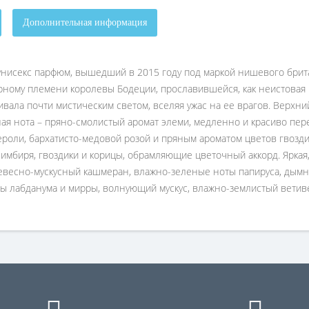
Дополнительная информация
нисекс парфюм, вышедший в 2015 году под маркой нишевого британс
ному племени королевы Бодеции, прославившейся, как неистовая р
ивала почти мистическим светом, вселяя ужас на ее врагов. Верхн
ная нота – пряно-смолистый аромат элеми, медленно и красиво пе
оли, бархатисто-медовой розой и пряным ароматом цветов гвоздик
имбиря, гвоздики и корицы, обрамляющие цветочный аккорд. Яркая
ревесно-мускусный кашмеран, влажно-зеленые ноты папируса, дымн
ы лабданума и мирры, волнующий мускус, влажно-землистый ветив