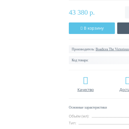
43 380 р.
В корзину
Производитель:
Boadicea The Victorious
Код товара:
Качество
Дост
Основные характеристики
Объём (мл):
Тип: