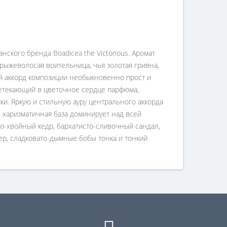
кого бренда Boadicea the Victorious. Аромат
ыжеволосая воительница, чья золотая гривна,
ий аккорд композиции необыкновенно прост и
ретекающий в цветочное сердце парфюма,
и. Яркую и стильную ауру центрального аккорда
, харизматичная база доминирует над всей
о-хвойный кедр, бархатисто-сливочный сандал,
ер, сладковато-дымные бобы тонка и тонкий