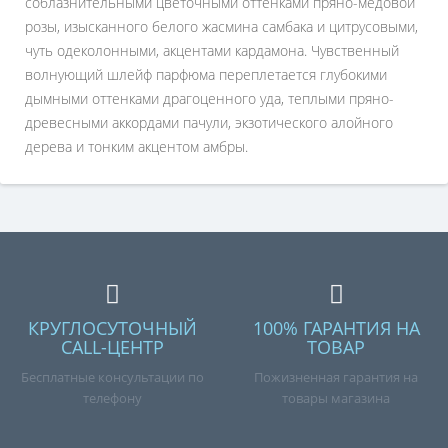
соблазнительными цветочными оттенками пряно-медовой
розы, изысканного белого жасмина самбака и цитрусовыми,
чуть одеколонными, акцентами кардамона. Чувственный
волнующий шлейф парфюма переплетается глубокими
дымными оттенками драгоценного уда, теплыми пряно-
древесными аккордами пачули, экзотического алойного
дерева и тонким акцентом амбры.
КРУГЛОСУТОЧНЫЙ
100% ГАРАНТИЯ НА
CALL-ЦЕНТР
ТОВАР
Бесплатные консультации по
Пожизненная гарантия на
телефону
товары магазина