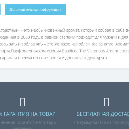
Дополнительная информация
и. Страстный) – это необыкновенный аромат, который собрал в себе
озданная в 2008 году, в равной степени подходит для мужчин и дл
овывать и соблазнять – это женское излюбленное занятие. Аромат B
рта.Парфюмерная композиция Boadicea The Victorious Ardent состои
ы аромата прекрасно сочетаются и дополняют друг друга.
% ГАРАНТИЯ НА ТОВАР
БЕСПЛАТНАЯ ДОСТА
ненная гарантия на товары
На сумму заказа от 10000 р
магазина