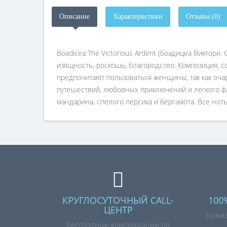
Описание
Характеристики
Отзывы (0)
Boadicea The Victorious Ardent (Боадицеа Виктор
изящность, роскошь, благородство. Композиция, с
предпочитают пользоваться женщины, так как очар
путешествий, любовных приключений и легкого фли
мандарина, спелого персика и бергамота. Все нот
КРУГЛОСУТОЧНЫЙ CALL-
100
ЦЕНТР
Пожиз
Бесплатные консультации по