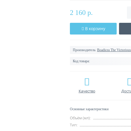
2 160 р.
В корзину
Производитель:
Boadicea The Victorious
Код товара:
Качество
Дост
Основные характеристики
Объём (мл):
Тип: