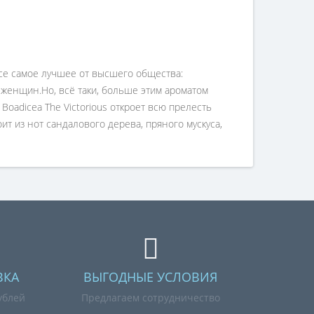
 все самое лучшее от высшего общества:
я женщин.Но, всё таки, больше этим ароматом
oadicea The Victorious откроет всю прелесть
т из нот сандалового дерева, пряного мускуса,
ВКА
ВЫГОДНЫЕ УСЛОВИЯ
ублей
Предлагаем сотрудничество