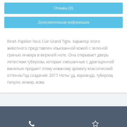
Отзывы (0)
Дополнительная информация
Binet-Papillon No.6 Cuir Grand Tigre. Характер этого
животного представлен изысканной кожей с зеленой
гранью инжира в верхней ноте. Она открывает дверь
лепесткам туберозы, которые смешанные с драгоценной
ванилью придают этому кожаному аромату классический
оттенок.Год создания: 2017 Ноты: уд, кориандр, тубероза,
пачули, инжир, кожа