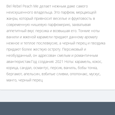
Bel Rebel Peach Me делает нежным даже самого
неискушенного владельца. Это парфюм, мерцающей
жанры, который привносит веселье и фруктовость в
современную нишевую парфюмерию, захватывая
аппетитный вкус персика и возвышая его. Тонкие ноты
ванили и жженой карамели придают данному аромату
нежное и теплое послевкусие, а черный перец и гвоздика
придают более жесткую остроту. Персиковый и
необузданный, он адресован смелым и романтичным
авантюристам.Год создания: 2021 Ноты: карамель, кокос,
корица, сандал, османтус, персик, ваниль, бобы тонка,
бергамот, апельсин, взбитые сливки, опопонакс, мускус,
манго, черный перец