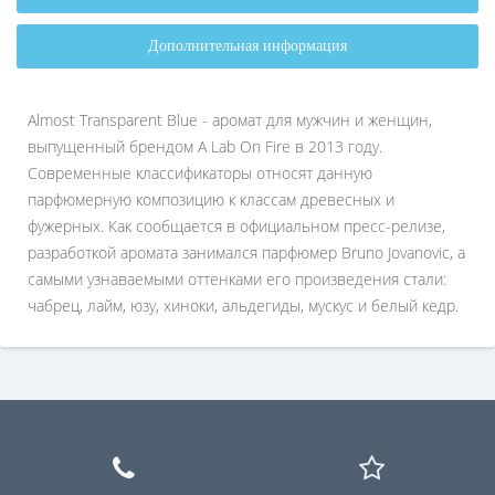
Дополнительная информация
Almost Transparent Blue - аромат для мужчин и женщин,
выпущенный брендом A Lab On Fire в 2013 году.
Современные классификаторы относят данную
парфюмерную композицию к классам древесных и
фужерных. Как сообщается в официальном пресс-релизе,
разработкой аромата занимался парфюмер Bruno Jovanovic, а
самыми узнаваемыми оттенками его произведения стали:
чабрец, лайм, юзу, хиноки, альдегиды, мускус и белый кедр.