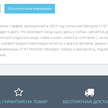
Дополнительная информация
исекс-парфюм, выпущенный в 2023 году испанским брендом 27 87 Pe
друг в друга. Что возникает, когда одно здесь и сейчас сменяется
еской сладостью меда, сливы и иланг-иланга в сочетании с чисты
шалфей придают композиции легкость и красоту звучания. Дымно-а
 композиции 27 87 Perfumes Mosaique глубину и фактурность, подч
мов.
% ГАРАНТИЯ НА ТОВАР
БЕСПЛАТНАЯ ДОСТА