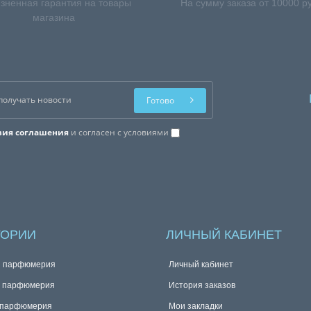
зненная гарантия на товары
На сумму заказа от 10000 р
магазина
Готово
вия соглашения
и согласен с условиями
ГОРИИ
ЛИЧНЫЙ КАБИНЕТ
я парфюмерия
Личный кабинет
я парфюмерия
История заказов
 парфюмерия
Мои закладки