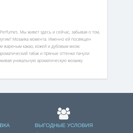
rfumes. Мы живет здесь и сейчас, забывая о том,
 другим? Мозаика момента. Именно ей посвящен
м жареным какао, кожей и дубовым мхом.
роматический табак и пряные оттенки пачули
еркивая уникальную ароматическую мозаику
ВКА
ВЫГОДНЫЕ УСЛОВИЯ