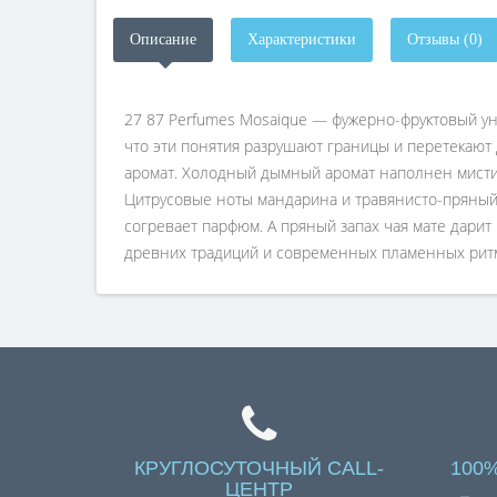
Описание
Характеристики
Отзывы (0)
27 87 Perfumes Mosaique — фужерно-фруктовый ун
что эти понятия разрушают границы и перетекают 
аромат. Холодный дымный аромат наполнен мистич
Цитрусовые ноты мандарина и травянисто-пряный 
согревает парфюм. А пряный запах чая мате дарит
древних традиций и современных пламенных рит
КРУГЛОСУТОЧНЫЙ CALL-
100
ЦЕНТР