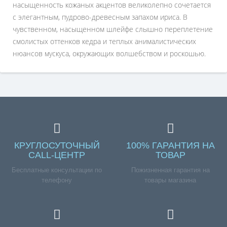
насыщенность кожаных акцентов великолепно сочетается
с элегантным, пудрово-древесным запахом ириса. В
чувственном, насыщенном шлейфе слышно переплетение
смолистых оттенков кедра и теплых анималистических
нюансов мускуса, окружающих волшебством и роскошью.
КРУГЛОСУТОЧНЫЙ
100% ГАРАНТИЯ НА
CALL-ЦЕНТР
ТОВАР
Бесплатные консультации по
Пожизненная гарантия на
телефону
товары магазина