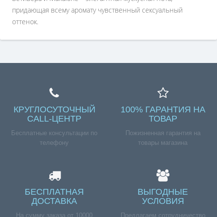
придающая всему аромату чувственный сексуальный
оттенок.
КРУГЛОСУТОЧНЫЙ
100% ГАРАНТИЯ НА
CALL-ЦЕНТР
ТОВАР
Бесплатные консультации по
Пожизненная гарантия на
телефону
товары магазина
БЕСПЛАТНАЯ
ВЫГОДНЫЕ
ДОСТАВКА
УСЛОВИЯ
На сумму заказа от 10000
Предлагаем сотрудничество