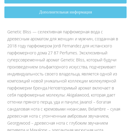
Дополнительная информация
Genetic Bliss — селективная парфюмерная вода с
древесным ароматом для женщин и мужчин, созданная в
2018 году парфюмером Jordi Fernandez для испанского
парфюмерного дома 27 87 Perfumes. Эксклюзивный
суперсовременный аромат Genetic Bliss, который будучи
произведением ольфакторного искусства, подчеркивает
индивидуальность своего владельца, является одной из
композиций новой уникальной коллекции молекулярной
парфюмерии бренда.Неповторимый аромат включает в
себя парфюмерные молекулы: Akigalawood, которая дает
оттенки пряного перца, уда и пачули; Javanol – богатая
сандаловая нота с кремовыми нюансами, Belambre – сухая
древесная нота с утонченным амбровым звучанием,
Georgywood – древесная нота с глубоким звучанием
ветивера и Maxalone – элегантная мускусная нота,