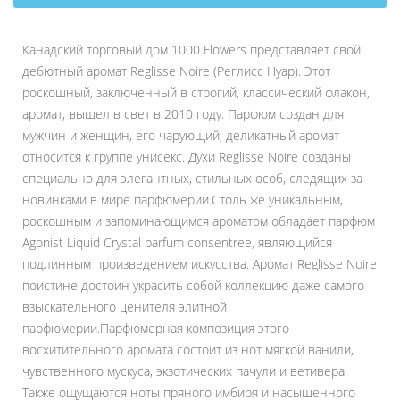
Канадский торговый дом 1000 Flowers представляет свой
дебютный аромат Reglisse Noire (Реглисс Нуар). Этот
роскошный, заключенный в строгий, классический флакон,
аромат, вышел в свет в 2010 году. Парфюм создан для
мужчин и женщин, его чарующий, деликатный аромат
относится к группе унисекс. Духи Reglisse Noire созданы
специально для элегантных, стильных особ, следящих за
новинками в мире парфюмерии.Столь же уникальным,
роскошным и запоминающимся ароматом обладает парфюм
Agonist Liquid Crystal parfum consentree, являющийся
подлинным произведением искусства. Аромат Reglisse Noire
поистине достоин украсить собой коллекцию даже самого
взыскательного ценителя элитной
парфюмерии.Парфюмерная композиция этого
восхитительного аромата состоит из нот мягкой ванили,
чувственного мускуса, экзотических пачули и ветивера.
Также ощущаются ноты пряного имбиря и насыщенного