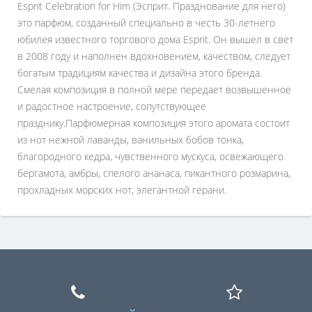
Esprit Celebration for Him (Эсприт. Празднование для него)
это парфюм, созданный специально в честь 30-летнего
юбилея известного торгового дома Esprit. Он вышел в свет
в 2008 году и наполнен вдохновением, качеством, следует
богатым традициям качества и дизайна этого бренда.
Смелая композиция в полной мере передает возвышенное
и радостное настроение, сопутствующее
празднику.Парфюмерная композиция этого аромата состоит
из нот нежной лаванды, ванильных бобов тонка,
благородного кедра, чувственного мускуса, освежающего
бергамота, амбры, спелого ананаса, пикантного розмарина,
прохладных морских нот, элегантной герани.