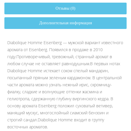
Отзывы (0)
Дополнительная информация
Diabolique Homme Eisenberg — мужской вариант известного
аромата от Eisenberg. Появился в продаже в 2010
году.Противоречивый, тревожный, странный аромат в
любом случае не оставляет равнодушным.В первых нотах
Diabolique Homme истекает соком спелый мандарин,
посыпанный пряным зеленым кардамоном. В центральной
части аромата можно узнать нежный ирис, скромницу-
фиалку, сладкие и волнующие оттенки жасмина и
гелиотропа, сдержанную глубину виргинского кедра. В
основу аромата Eisenberg положил суховатый ветивер,
манящий мускус, многослойный сиамский бензоин и
строгий сандал.Diabolique Homme входит в группу
восточных ароматов.