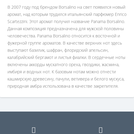
В 2007 году под брендом Borsalino на свет появился новый
аромат, над которым трудился итальянский парфюмер Enrico
Scartezzini. Этот аромат получил название Panama Borsalino.
Данная композиция предназначена для мужской половины
человечества. Panama Borsalino относится к восточной и
фужерной группе ароматов. В качестве верхних нот здесь
выступают базилик, шафран, флоридский апельсин,
калабрийский бергамот и листья фиалки. В сердечные ноты
включены аккорды мускатного ореха, гвоздики, жасмина,
имбиря и водных нот. К базовым нотам можно отнести
кашмирскую древесину, пачули, ветивера и белого мускуса,
природная амбра использована в качестве закрепителя.