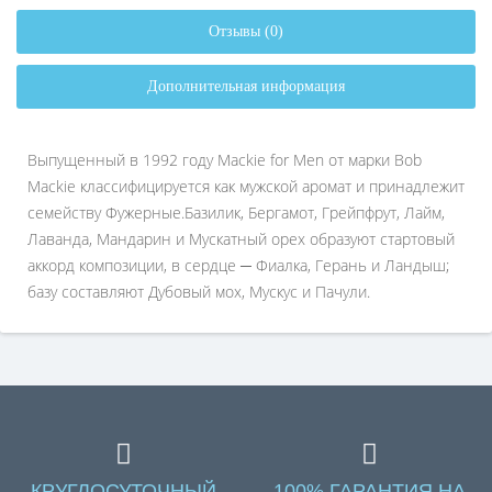
Отзывы (0)
Дополнительная информация
Выпущенный в 1992 году Mackie for Men от марки Bob
Mackie классифицируется как мужской аромат и принадлежит
семейству Фужерные.Базилик, Бергамот, Грейпфрут, Лайм,
Лаванда, Мандарин и Мускатный орех образуют стартовый
аккорд композиции, в сердце ─ Фиалка, Герань и Ландыш;
базу составляют Дубовый мох, Мускус и Пачули.
КРУГЛОСУТОЧНЫЙ
100% ГАРАНТИЯ НА