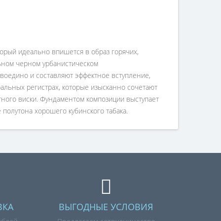
торый идеально впишется в образ горячих,
льном черном урбанистическом
воедино и составляют эффектное вступление,
ральных регистрах, которые изысканно сочетают
тного виски. Фундаментом композиции выступает
полутона хорошего кубинского табака.
ВКА
ВЫГОДНЫЕ УСЛОВИЯ