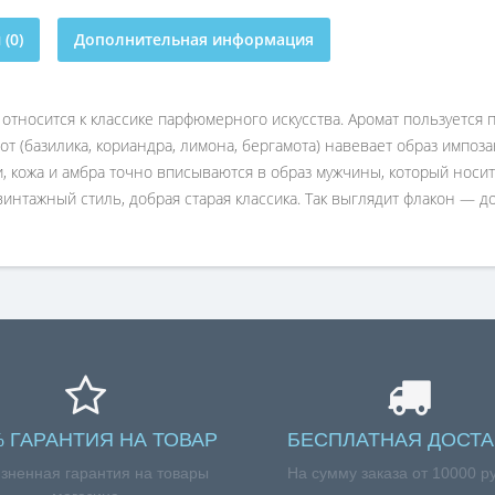
(0)
Дополнительная информация
б) относится к классике парфюмерного искусства. Аромат пользуется
т (базилика, кориандра, лимона, бергамота) навевает образ импо
и, кожа и амбра точно вписываются в образ мужчины, который носи
 винтажный стиль, добрая старая классика. Так выглядит флакон — 
% ГАРАНТИЯ НА ТОВАР
БЕСПЛАТНАЯ ДОСТА
зненная гарантия на товары
На сумму заказа от 10000 р