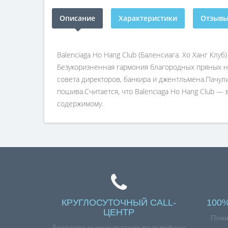
Описание
Характеристики
Отзывы 
Balenciaga Ho Hang Club (Баленсиага. Хо Ханг Клу
Безукоризненная гармония благородных пряных но
совета директоров, банкира и джентльмена.Пачул
пошива.Считается, что Balenciaga Ho Hang Club —
содержимому.
КРУГЛОСУТОЧНЫЙ CALL-
100
ЦЕНТР
Пожи
Бесплатные консультации по телефону