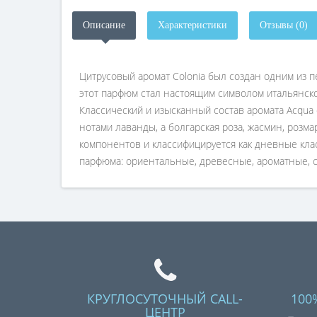
Описание
Характеристики
Отзывы (0)
Цитрусовый аромат Colonia был создан одним из 
этот парфюм стал настоящим символом итальянско
Классический и изысканный состав аромата Acqua 
нотами лаванды, а болгарская роза, жасмин, роз
компонентов и классифицируется как дневные класс
парфюма: ориентальные, древесные, ароматные, с
КРУГЛОСУТОЧНЫЙ CALL-
100
ЦЕНТР