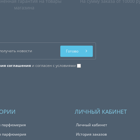
ненная гарантия на товары
На сумму заказа от 10000 р
магазина
Готово
вия соглашения
и согласен с условиями
ГОРИИ
ЛИЧНЫЙ КАБИНЕТ
я парфюмерия
Личный кабинет
я парфюмерия
История заказов