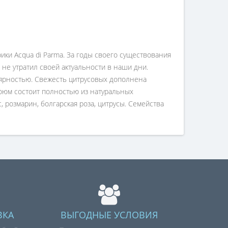
ки Acqua di Parma. За годы своего существования
не утратил своей актуальности в наши дни.
улярностью. Свежесть цитрусовых дополнена
рфюм состоит полностью из натуральных
, розмарин, болгарская роза, цитрусы. Семейства
ВКА
ВЫГОДНЫЕ УСЛОВИЯ