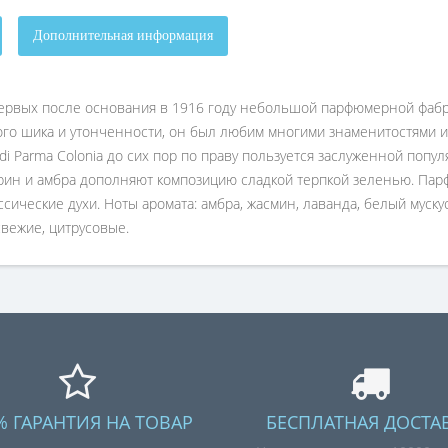
Дополнительная информация
первых после основания в 1916 году небольшой парфюмерной фабри
го шика и утонченности, он был любим многими знаменитостями и 
di Parma Colonia до сих пор по праву пользуется заслуженной поп
марин и амбра дополняют композицию сладкой терпкой зеленью. Па
ические духи. Ноты аромата: амбра, жасмин, лаванда, белый мускус
вежие, цитрусовые.
% ГАРАНТИЯ НА ТОВАР
БЕСПЛАТНАЯ ДОСТА