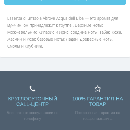
Essenza di un'Isola Altrove Acqua dell Elba — это аромат для
мужчин, он принадлежит к группе . Верхние ноты:
Можжевельник, Кипарис и Ирис; средние ноты: Табак, Кожа,
Жасмин и Роза; базовые ноты: Ладан, Древесные ноты,
Cмолы и Клубника.
КРУГЛОСУТОЧНЫЙ
100% ГАРАНТИЯ НА
CALL-ЦЕНТР
ТОВАР
Бесплатные консультации по
Пожизненная гарантия на
телефону
товары магазина