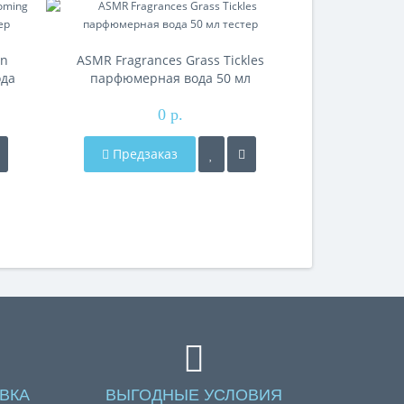
on
ASMR Fragrances Grass Tickles
ASMR Fragra
ода
парфюмерная вода 50 мл
парфюмерн
тестер
0 р.
Предзаказ
Предза
ВКА
ВЫГОДНЫЕ УСЛОВИЯ