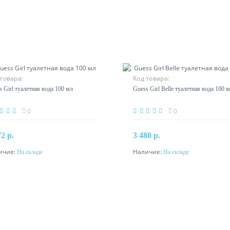
товара:
Код товара:
s Girl туалетная вода 100 мл
Guess Girl Belle туалетная вода 100 
0
0
72 р.
3 480 р.
ичие:
Наличие:
На складе
На складе
В корзину
В корзину