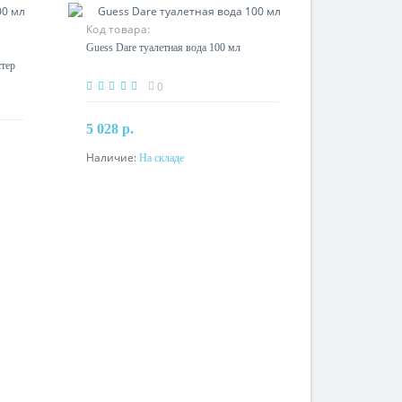
Код товара:
Guess Dare туалетная вода 100 мл
стер
0
5 028 р.
Наличие:
На складе
В корзину