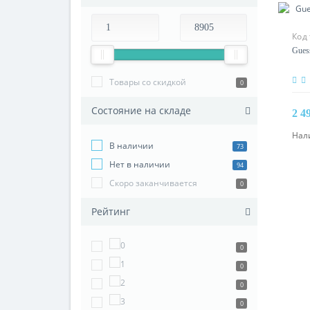
Код 
Gues
Товары со скидкой
0
Состояние на складе
2 4
Нал
В наличии
73
Нет в наличии
94
Скоро заканчивается
0
Рейтинг
0
0
0
0