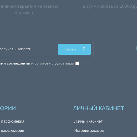
зненная гарантия на товары
На сумму заказа от 10000 р
магазина
Готово
вия соглашения
и согласен с условиями
ГОРИИ
ЛИЧНЫЙ КАБИНЕТ
я парфюмерия
Личный кабинет
я парфюмерия
История заказов