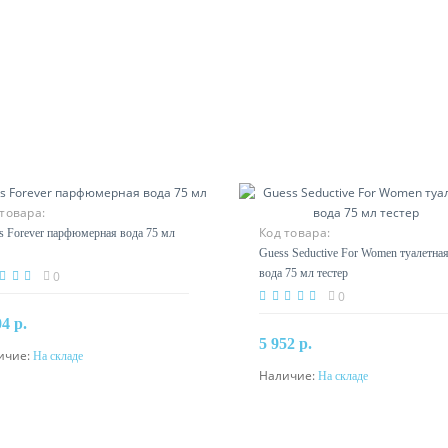
товара:
Код товара:
s Forever парфюмерная вода 75 мл
Guess Seductive For Women туалетна
вода 75 мл тестер
0
0
04 р.
5 952 р.
ичие:
На складе
В корзину
Наличие:
На складе
В корзину