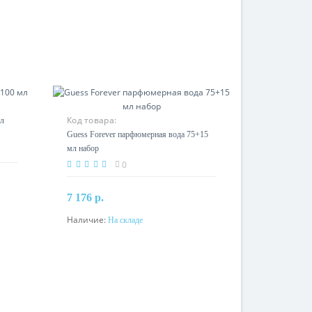
Код товара:
мл
Guess Forever парфюмерная вода 75+15
мл набор
0
7 176 р.
Наличие:
На складе
В корзину