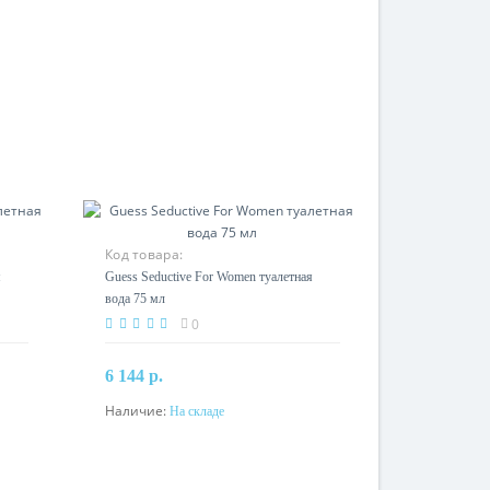
Код товара:
я
Guess Seductive For Women туалетная
вода 75 мл
0
6 144 р.
Наличие:
На складе
В корзину