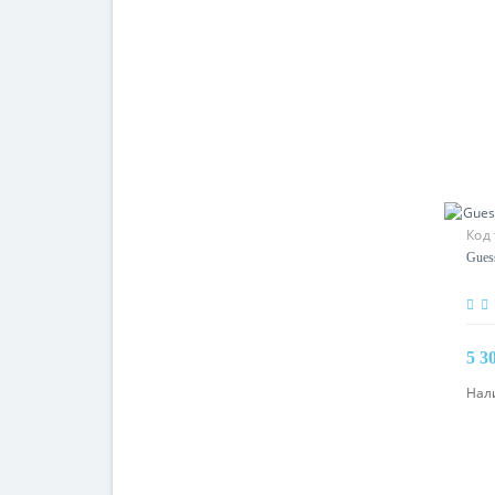
Код 
Gues
5 3
Нал