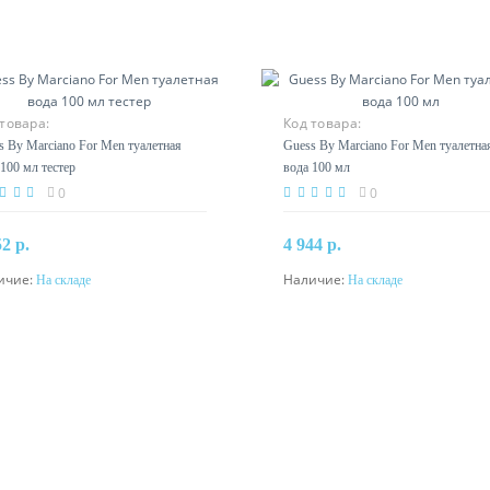
товара:
Код товара:
s By Marciano For Men туалетная
Guess By Marciano For Men туалетна
 100 мл тестер
вода 100 мл
0
0
52 р.
4 944 р.
ичие:
Наличие:
На складе
На складе
В корзину
В корзину