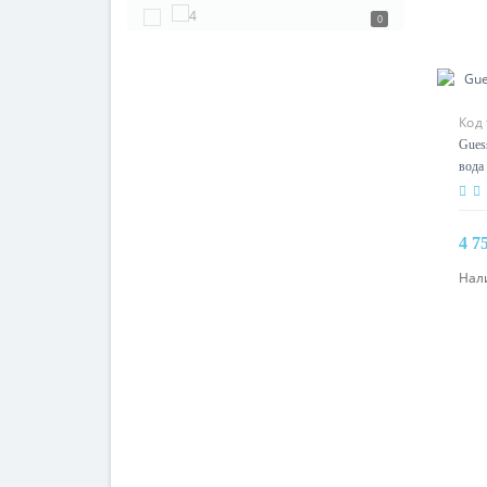
0
Код 
Gues
вода
4 7
Нал