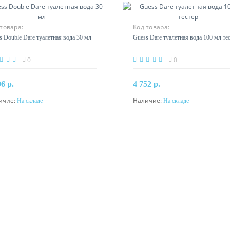
товара:
Код товара:
s Double Dare туалетная вода 30 мл
Guess Dare туалетная вода 100 мл те
0
0
96 р.
4 752 р.
ичие:
Наличие:
На складе
На складе
В корзину
В корзину