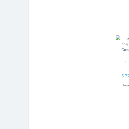
Код 
Gues
5 7
Нал