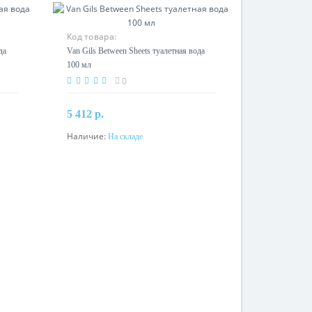
Код товара:
да
Van Gils Between Sheets туалетная вода
100 мл
0
5 412 р.
Наличие:
На складе
В корзину