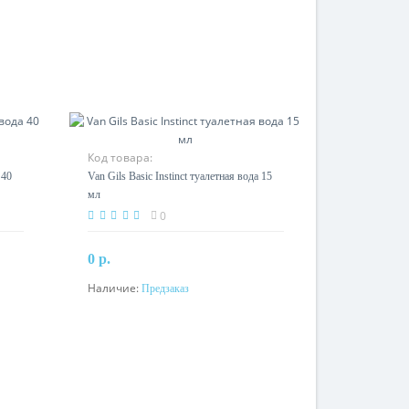
Код товара:
 40
Van Gils Basic Instinct туалетная вода 15
мл
0
0 р.
Наличие:
Предзаказ
Предзаказ