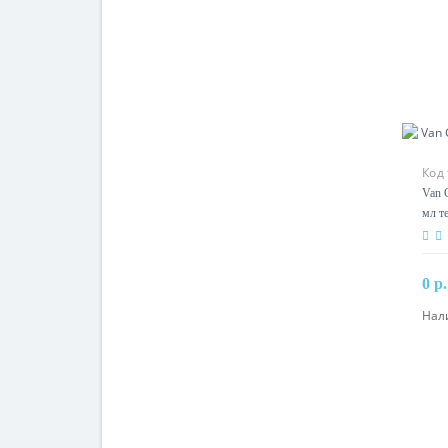
Код 
Van G
мл т
0 р.
Нал