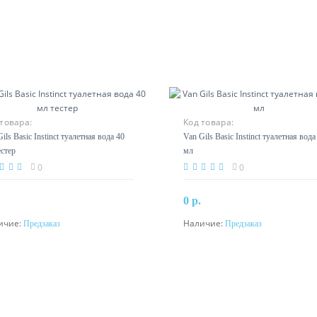
товара:
Код товара:
ils Basic Instinct туалетная вода 40
Van Gils Basic Instinct туалетная вода
естер
мл
0
0
0 р.
ичие:
Наличие:
Предзаказ
Предзаказ
Предзаказ
Предзаказ