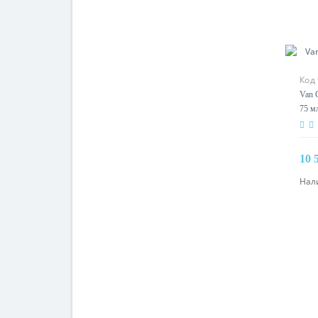
Код 
Van 
75 м
10 
Нал