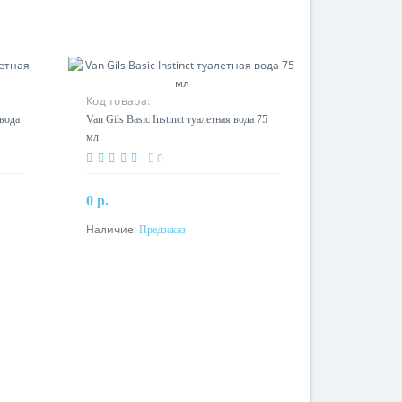
Код товара:
 вода
Van Gils Basic Instinct туалетная вода 75
мл
0
0 р.
Наличие:
Предзаказ
Предзаказ