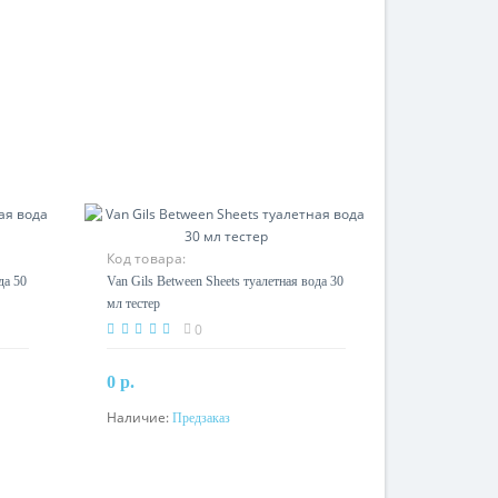
Код товара:
да 50
Van Gils Between Sheets туалетная вода 30
мл тестер
0
0 р.
Наличие:
Предзаказ
Предзаказ