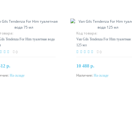
товара:
Код товара:
Gils Tendenza For Him туалетная вода
Van Gils Tendenza For Him туалетная
л
125 мл
0
0
512 р.
10 488 р.
ичие:
Наличие:
На складе
На складе
В корзину
В корзину