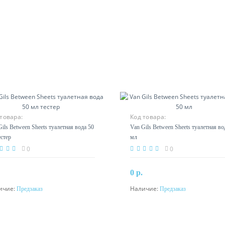
товара:
Код товара:
ils Between Sheets туалетная вода 50
Van Gils Between Sheets туалетная во
естер
мл
0
0
0 р.
ичие:
Наличие:
Предзаказ
Предзаказ
Предзаказ
Предзаказ