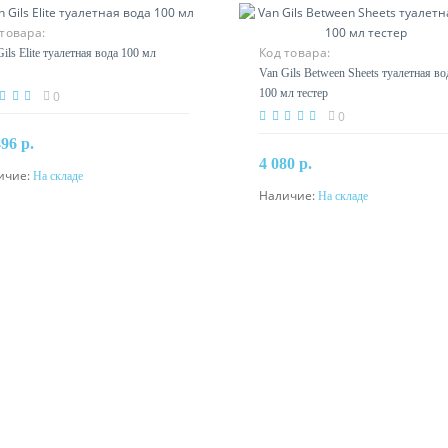
товара:
Код товара:
ils Elite туалетная вода 100 мл
Van Gils Between Sheets туалетная во
100 мл тестер
0
0
496 р.
4 080 р.
ичие:
На складе
В корзину
Наличие:
На складе
В корзину