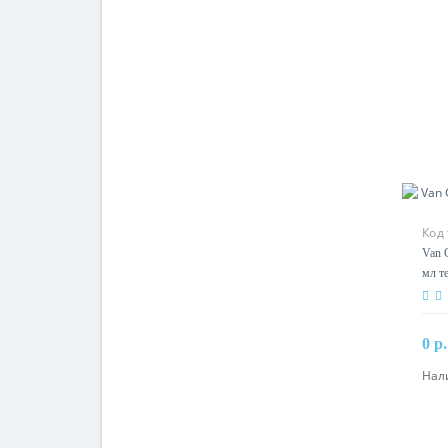
Код 
Van G
мл т
0 р.
Нал