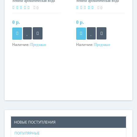
Senteur ароматическая вода
Senteur ароматическая вода
100 мл набор+игрушка
100 мл
0
0
0 р.
0 р.
Наличие:
Наличие:
Предзаказ
Предзаказ
НОВЫЕ ПОСТУПЛЕНИЯ
ПОПУЛЯРНЫЕ