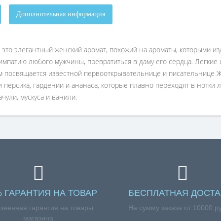
Дополнительная информация
4) это элегантный женский аромат, похожий на ароматы, которыми и
мпатию любого мужчины, превратиться в даму его сердца. Легкие 
м посвящается известной первооткрывательнице и писательнице 
и персика, гардении и ананаса, которые плавно переходят в нотки 
чули, мускуса и ванили.
% ГАРАНТИЯ НА ТОВАР
БЕСПЛАТНАЯ ДОСТА
зненная гарантия на товары
На сумму заказа от 10000 р
магазина