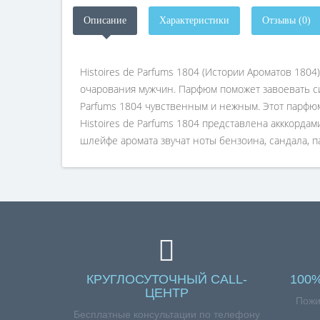
Описание
Характеристики
Отзывы (0)
Histoires de Parfums 1804 (Истории Ароматов 180
очарования мужчин. Парфюм поможет завоевать си
Parfums 1804 чувственным и нежным. Этот парфю
Histoires de Parfums 1804 представлена акккордам
шлейфе аромата звучат ноты бензоина, сандала, па
КРУГЛОСУТОЧНЫЙ CALL-
100
ЦЕНТР
Пожи
Бесплатные консультации по телефону