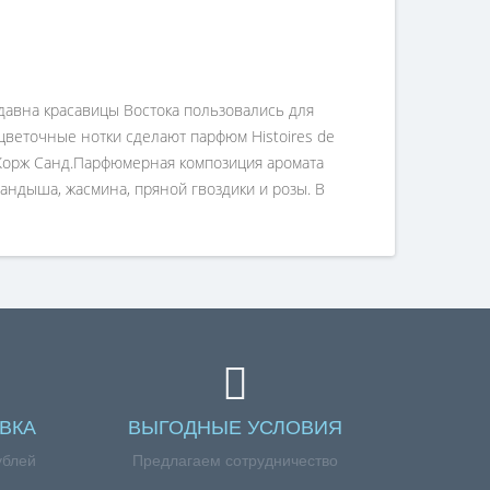
здавна красавицы Востока пользовались для
цветочные нотки сделают парфюм Histoires de
Жорж Санд.Парфюмерная композиция аромата
ландыша, жасмина, пряной гвоздики и розы. В
ВКА
ВЫГОДНЫЕ УСЛОВИЯ
ублей
Предлагаем сотрудничество