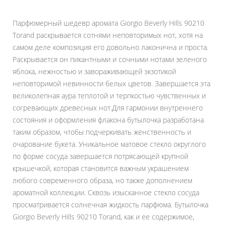
Парфюмерный шедевр аромата Giorgio Beverly Hills 90210
Torand раскрывается сотнями неповторимых нот, хотя на
самом деле композиция его довольно лаконична и проста.
Раскрывается он пикантными и сочными нотами зеленого
яблока, нежностью и завораживающей экзотикой
неповторимой невинности белых цветов. Завершается эта
великолепная аура теплотой и терпкостью чувственных и
согревающих древесных нот.Для гармонии внутреннего
состояния и оформления флакона бутылочка разработана
таким образом, чтобы подчеркивать женственность и
очарование букета. Уникальное матовое стекло округлого
по форме сосуда завершается потрясающей крупной
крышечкой, которая становится важным украшением
любого современного образа, но также дополнением
ароматной коллекции. Сквозь изысканное стекло сосуда
просматривается солнечная жидкость парфюма. Бутылочка
Giorgio Beverly Hills 90210 Torand, как и ее содержимое,