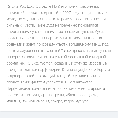
J'S Exte Pop (Джи-Эс Эксте Поп) это яркий, красочный,
чарующий аромат, созданный в 2007 году специально для
молодых модниц. Он похож на радугу взрывного цвета и
сильных чувств. Такие духи непременно понравятся
энергичным, чувственным, творческим девушкам. Духи,
созданные в стиле поп-арт искушают гармоничностью
созвучий и зовут присоединиться к волшебному танцу под
светом флуоресцентных огней!Также прекрасным девушкам
наверняка придется по вкусу такой роскошный и модный
аромат как J`S Exte Woman, созданный этим же известным
брендом элитной парфюмерии. Композиция J'S Exte Pop это
водоворот знойных эмоций, танцы без устали ночи на
пролет, яркий флирт и увлекательные знакомства!
Парфюмерная композиция этого великолепного аромата
состоит из нот мандарина, груши, яблоневого цвета,
малины, имбиря, сирени, сахара, кедра, мускуса.