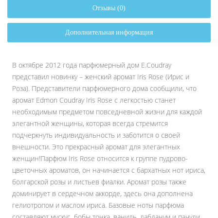
Отзывы (0)
Дополнительная информация
В октябре 2012 года парфюмерный дом E.Coudray
представил новинку – женский аромат Iris Rose (Ирис и
Роза). Представители парфюмерного дома сообщили, что
аромат Edmon Coudray Iris Rose с легкостью станет
необходимым предметом повседневной жизни для каждой
элегантной женщины, которая всегда стремится
подчеркнуть индивидуальность и заботится о своей
внешности. Это прекрасный аромат для элегантных
женщин!Парфюм Iris Rose относится к группе пудрово-
цветочных ароматов, он начинается с бархатных нот ириса,
болгарской розы и листьев фиалки. Аромат розы также
доминирует в сердечном аккорде, здесь она дополнена
гелиотропом и маслом ириса. Базовые ноты парфюма
составляют мускус, бобы тонка, ваниль, лабданум и пачули.