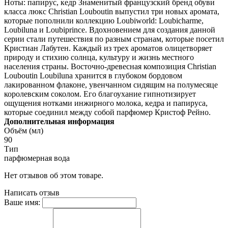
Ноты: папирус, кедр Знаменитый французский бренд обуви
класса люкс Christian Louboutin выпустил три новых аромата,
которые пополнили коллекцию Loubiworld: Loubicharme,
Loubiluna и Loubiprince. Вдохновением для создания данной
серии стали путешествия по разным странам, которые посетил
Кристиан Лабутен. Каждый из трех ароматов олицетворяет
природу и стихию солнца, культуру и жизнь местного
населения страны. Восточно-древесная композиция Christian
Louboutin Loubiluna хранится в глубоком бордовом
лакированном флаконе, увенчанном сидящим на полумесяце
королевским соколом. Его благоухание гипнотизирует
ощущения нотками инжирного молока, кедра и папируса,
которые соединил между собой парфюмер Кристоф Рейно.
Дополнительная информация
Объём (мл)
90
Тип
парфюмерная вода
Нет отзывов об этом товаре.
Написать отзыв
Ваше имя: