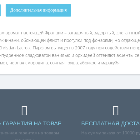
Дополнительная информация
ит вам аромат настоящей Франции – загадочный, задорный, элегантн
ужчинами, обожающей флирт и прогулки под фонарями, но отдающ
Christian Lacroix. Парфюм выпущен в 2007 году при содействии неп
рипудренное сладковатой ванилью и орхидеей оттеняют акценты се
от, черная смородина, сочная груша, абрикос и маракуйя.
% ГАРАНТИЯ НА ТОВАР
БЕСПЛАТНАЯ ДОСТА
зненная гарантия на товары
На сумму заказа от 10000 р
магазина