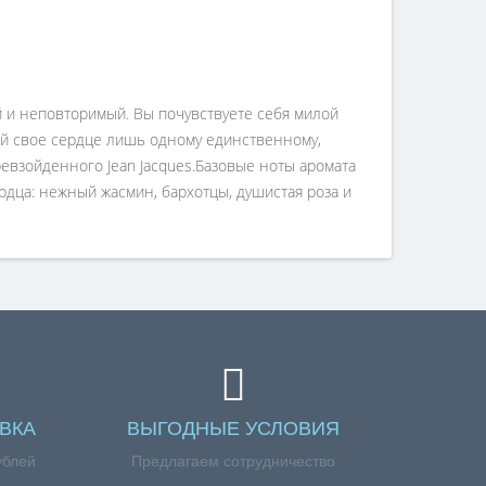
ый и неповторимый. Вы почувствуете себя милой
ей свое сердце лишь одному единственному,
ревзойденного Jean Jacques.Базовые ноты аромата
рдца: нежный жасмин, бархотцы, душистая роза и
ВКА
ВЫГОДНЫЕ УСЛОВИЯ
ублей
Предлагаем сотрудничество