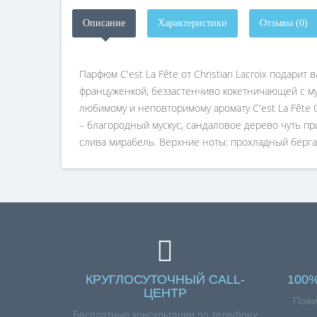
Описание
Характеристики
Отзывы (0)
Парфюм C'est La Fête от Christian Lacroix подар
француженкой, беззастенчиво кокетничающей с м
любимому и неповторимому аромату C'est La Fête 
– благородный мускус, сандаловое дерево чуть п
слива мирабель. Верхние ноты: прохладный бергам
КРУГЛОСУТОЧНЫЙ CALL-
100
ЦЕНТР
Пожи
Бесплатные консультации по телефону