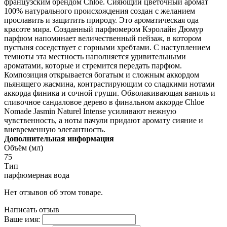
французским брендом Chloe. Сияющий цветочный аромат
100% натурального происхождения создан с желанием
прославить и защитить природу. Это ароматическая ода
красоте мира. Созданный парфюмером Кэролайн Дюмур
парфюм напоминает величественный пейзаж, в котором
пустыня соседствует с горными хребтами. С наступлением
темноты эта местность наполняется удивительными
ароматами, которые и стремится передать парфюм.
Композиция открывается богатым и сложным аккордом
пьянящего жасмина, контрастирующим со сладкими нотами
аккорда финика и сочной груши. Обволакивающая ваниль и
сливочное сандаловое дерево в финальном аккорде Chloe
Nomade Jasmin Naturel Intense усиливают нежную
чувственность, а ноты пачули придают аромату сияние и
вневременную элегантность.
Дополнительная информация
Объём (мл)
75
Тип
парфюмерная вода
Нет отзывов об этом товаре.
Написать отзыв
Ваше имя: