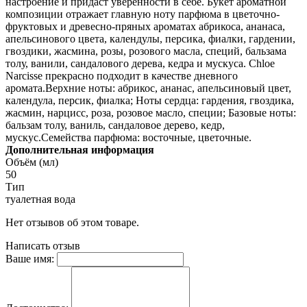
настроение и придаст уверенности в себе. Букет ароматной
композиции отражает главную ноту парфюма в цветочно-
фруктовых и древесно-пряных ароматах абрикоса, ананаса,
апельсинового цвета, календулы, персика, фиалки, гардении,
гвоздики, жасмина, розы, розового масла, специй, бальзама
толу, ванили, сандалового дерева, кедра и мускуса. Chloe
Narcisse прекрасно подходит в качестве дневного
аромата.Верхние ноты: абрикос, ананас, апельсиновый цвет,
календула, персик, фиалка; Ноты сердца: гардения, гвоздика,
жасмин, нарцисс, роза, розовое масло, специи; Базовые ноты:
бальзам толу, ваниль, сандаловое дерево, кедр,
мускус.Семейства парфюма: восточные, цветочные.
Дополнительная информация
Объём (мл)
50
Тип
туалетная вода
Нет отзывов об этом товаре.
Написать отзыв
Ваше имя: