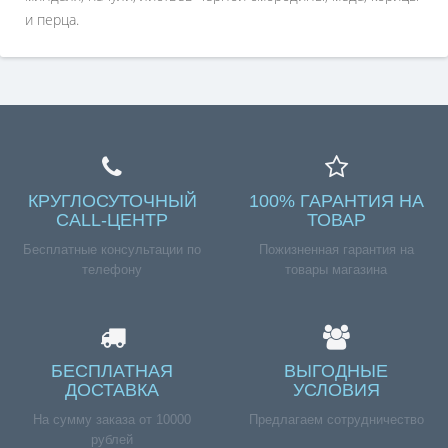
и перца.
КРУГЛОСУТОЧНЫЙ
100% ГАРАНТИЯ НА
CALL-ЦЕНТР
ТОВАР
Бесплатные консультации по
Пожизненная гарантия на
телефону
товары магазина
БЕСПЛАТНАЯ
ВЫГОДНЫЕ
ДОСТАВКА
УСЛОВИЯ
На сумму заказа от 10000
Предлагаем сотрудничество
рублей