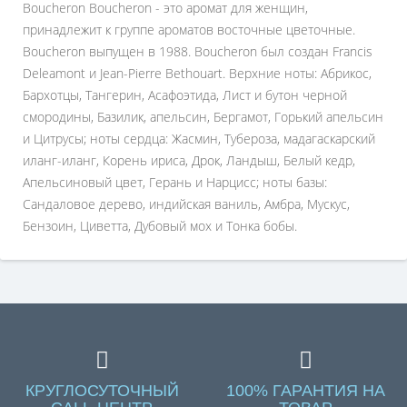
Boucheron Boucheron - это аромат для женщин,
принадлежит к группе ароматов восточные цветочные.
Boucheron выпущен в 1988. Boucheron был создан Francis
Deleamont и Jean-Pierre Bethouart. Верхние ноты: Абрикос,
Бархотцы, Тангерин, Асафоэтида, Лист и бутон черной
смородины, Базилик, апельсин, Бергамот, Горький апельсин
и Цитрусы; ноты сердца: Жасмин, Тубероза, мадагаскарский
иланг-иланг, Корень ириса, Дрок, Ландыш, Белый кедр,
Апельсиновый цвет, Герань и Нарцисс; ноты базы:
Сандаловое дерево, индийская ваниль, Амбра, Мускус,
Бензоин, Циветта, Дубовый мох и Тонка бобы.
КРУГЛОСУТОЧНЫЙ
100% ГАРАНТИЯ НА