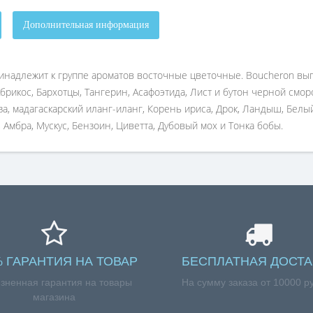
Дополнительная информация
ринадлежит к группе ароматов восточные цветочные. Boucheron вып
 Абрикос, Бархотцы, Тангерин, Асафоэтида, Лист и бутон черной смор
за, мадагаскарский иланг-иланг, Корень ириса, Дрок, Ландыш, Белы
Амбра, Мускус, Бензоин, Циветта, Дубовый мох и Тонка бобы.
% ГАРАНТИЯ НА ТОВАР
БЕСПЛАТНАЯ ДОСТА
зненная гарантия на товары
На сумму заказа от 10000 р
магазина