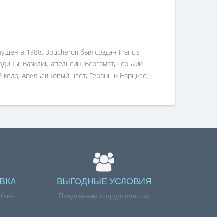
ущен в 1988. Boucheron был создан Francis
одины, Базилик, апельсин, Бергамот, Горький
й кедр, Апельсиновый цвет, Герань и Нарцисс;
ВКА
ВЫГОДНЫЕ УСЛОВИЯ
ублей
Предлагаем сотрудничество