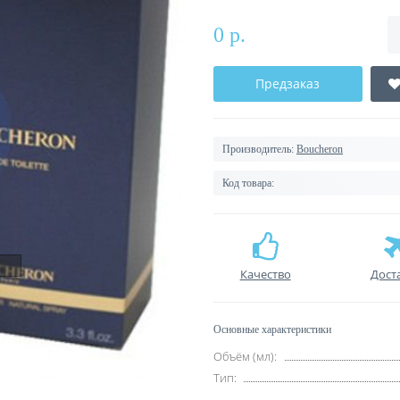
0 р.
Предзаказ
Производитель:
Boucheron
Код товара:
Качество
Дост
Основные характеристики
Объём (мл):
Тип: