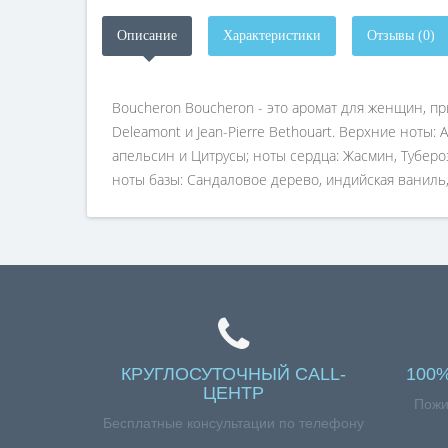
Описание
Характеристики
Отзывы (0)
Boucheron Boucheron - это аромат для женщин, п
Deleamont и Jean-Pierre Bethouart. Верхние ноты:
апельсин и Цитрусы; ноты сердца: Жасмин, Туберо
ноты базы: Сандаловое дерево, индийская ваниль, 
КРУГЛОСУТОЧНЫЙ CALL-
100
ЦЕНТР
Пожи
Бесплатные консультации по телефону