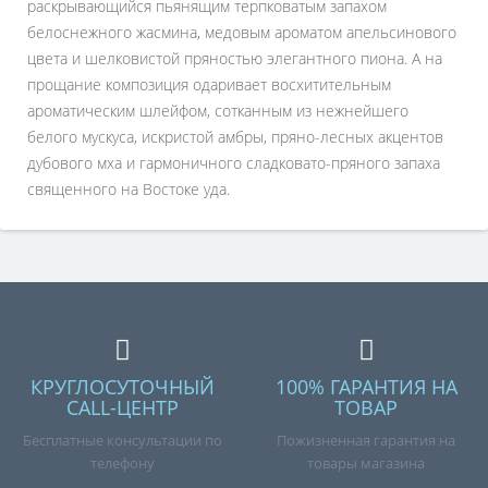
раскрывающийся пьянящим терпковатым запахом
белоснежного жасмина, медовым ароматом апельсинового
цвета и шелковистой пряностью элегантного пиона. А на
прощание композиция одаривает восхитительным
ароматическим шлейфом, сотканным из нежнейшего
белого мускуса, искристой амбры, пряно-лесных акцентов
дубового мха и гармоничного сладковато-пряного запаха
священного на Востоке уда.
КРУГЛОСУТОЧНЫЙ
100% ГАРАНТИЯ НА
CALL-ЦЕНТР
ТОВАР
Бесплатные консультации по
Пожизненная гарантия на
телефону
товары магазина