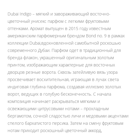
Dubai Indigo – мягкий и завораживающий восточно-
цветочный унисекс парфюм с легкими фруктовыми
оттенками. Аромат выпущен в 2015 году известным
американским парфюмерным брендом Bond no. 9 в рамках
коллекции Dubai,вдохновленной самобытной роскошью
современного Дубаи. Парфюм одет в традиционный для
бренда флакон, украшенный оригинальным золотым
принтом, изображающим характерные для восточных
дворцов резные ворота. Сквозь затейливую вязь узора
просвечивает восхитительная, играющая в лучах света
индиговая глубина парфюма, создавая иллюзию золотых
ворот, ведущих в голубую бесконечность. С начала
композиция начинает раскрываться мягкими и
освежающими цитрусовыми нотами – прохладным
бергамотом, сочной сладостью личи и медовыми акцентами
спелого бархатистого персика. Затем на смену фруктовым
нотам приходит роскошный цветочный аккорд,