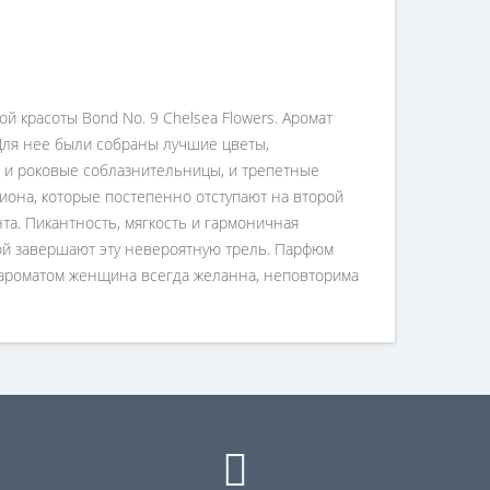
 красоты Bond No. 9 Chelsea Flowers. Аромат
Для нее были собраны лучшие цветы,
, и роковые соблазнительницы, и трепетные
иона, которые постепенно отступают на второй
а. Пикантность, мягкость и гармоничная
той завершают эту невероятную трель. Парфюм
м ароматом женщина всегда желанна, неповторима