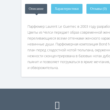
Описание
Характеристики
Отзывы (0)
Парфюмер Laurent Le Guernec в 2003 году разраб
Цветы из Челси передает образ современной жен
переливающиеся всеми оттенками женского характ
невинные души. Парфюмерная композиция Bond No.
план перед сладостной нотой тюльпана, окруженн
нежности сконцентрирована в базовых нотах дубо
пьянит и позволяет погружаться в яркие мечтани
и обворожительна.