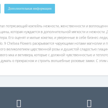
Дополнительная информация
отал потрясающий коктейль нежности, женственности и воплощенной
щины, которая нуждается в дополнительной мягкости и нежности. 
ера. Его оценят и милые кокетки, и уверенные в себе бизнес-леди
 9 Chelsea Flowers раскрывается чарующими нотами магнолии и п
ого великолепием царственной розы и душистой сладостью гиацинт
вого мха и ветивера, которые с должной чувственностью и тепло
я, думать о прекрасном и строить волшебные розовые замки. С эти