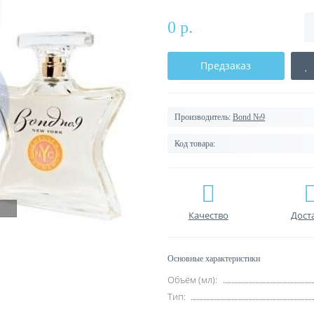
0 р.
Предзаказ
Производитель:
Bond №9
Код товара:
Качество
Дост
Основные характеристики
Объём (мл):
Тип: