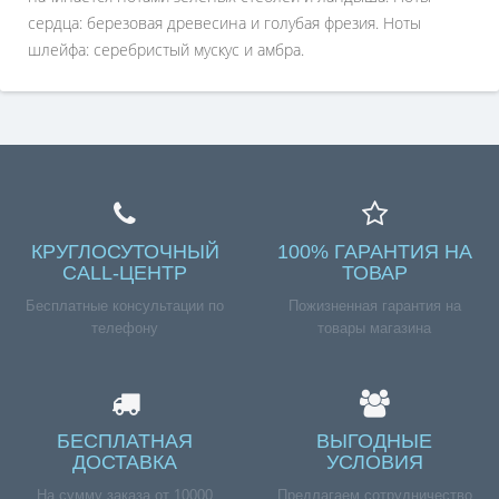
сердца: березовая древесина и голубая фрезия. Ноты
шлейфа: серебристый мускус и амбра.
КРУГЛОСУТОЧНЫЙ
100% ГАРАНТИЯ НА
CALL-ЦЕНТР
ТОВАР
Бесплатные консультации по
Пожизненная гарантия на
телефону
товары магазина
БЕСПЛАТНАЯ
ВЫГОДНЫЕ
ДОСТАВКА
УСЛОВИЯ
На сумму заказа от 10000
Предлагаем сотрудничество