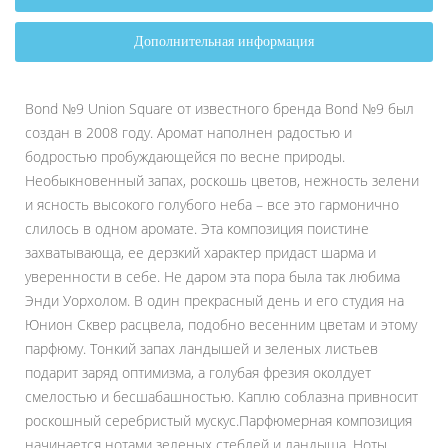
Дополнительная информация
Bond №9 Union Square от известного бренда Bond №9 был
создан в 2008 году. Аромат наполнен радостью и
бодростью пробуждающейся по весне природы.
Необыкновенный запах, роскошь цветов, нежность зелени
и ясность высокого голубого неба – все это гармонично
слилось в одном аромате. Эта композиция поистине
захватывающа, ее дерзкий характер придаст шарма и
уверенности в себе. Не даром эта пора была так любима
Энди Уорхолом. В один прекрасный день и его студия на
Юнион Сквер расцвела, подобно весенним цветам и этому
парфюму. Тонкий запах ландышей и зеленых листьев
подарит заряд оптимизма, а голубая фрезия околдует
смелостью и бесшабашностью. Каплю соблазна привносит
роскошный серебристый мускус.Парфюмерная композиция
начинается нотами зеленых стеблей и ландыша. Ноты