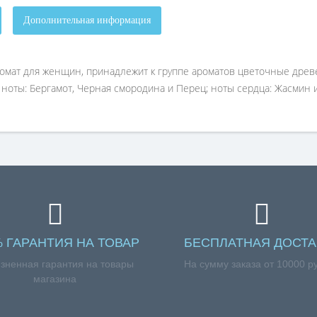
Дополнительная информация
 аромат для женщин, принадлежит к группе ароматов цветочные древе
ноты: Бергамот, Черная смородина и Перец; ноты сердца: Жасмин и 
% ГАРАНТИЯ НА ТОВАР
БЕСПЛАТНАЯ ДОСТА
зненная гарантия на товары
На сумму заказа от 10000 р
магазина