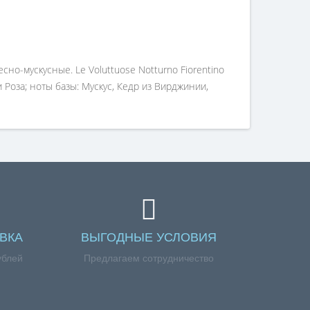
сно-мускусные. Le Voluttuose Notturno Fiorentino
Роза; ноты базы: Мускус, Кедр из Вирджинии,
ВКА
ВЫГОДНЫЕ УСЛОВИЯ
ублей
Предлагаем сотрудничество