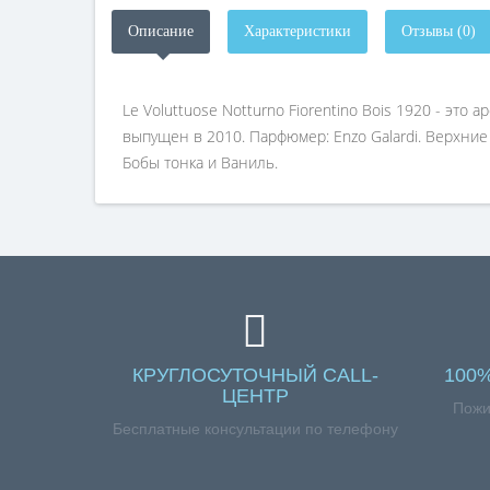
Описание
Характеристики
Отзывы (0)
Le Voluttuose Notturno Fiorentino Bois 1920 - это
выпущен в 2010. Парфюмер: Enzo Galardi. Верхние 
Бобы тонка и Ваниль.
КРУГЛОСУТОЧНЫЙ CALL-
100
ЦЕНТР
Пожи
Бесплатные консультации по телефону