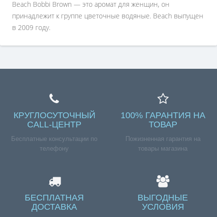
Beach Bobbi Brown — это аромат для женщин, он
принадлежит к группе цветочные водяные. Beach выпущен
в 2009 году.
КРУГЛОСУТОЧНЫЙ
100% ГАРАНТИЯ НА
CALL-ЦЕНТР
ТОВАР
Бесплатные консультации по
Пожизненная гарантия на
телефону
товары магазина
БЕСПЛАТНАЯ
ВЫГОДНЫЕ
ДОСТАВКА
УСЛОВИЯ