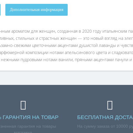
Дополнительная информация
точным ароматом для женщин, созданная в 2020 году итальянским 
тивных, стильных и страстных женщин — это новый взгляд на элег
замно-свежими цветочными акцентами душистой лаванды и чувств
парфюмерной композиции нотами апельсинового цвета и сладковато-
 нежными пудровыми нотами ванили, пряными акцентами пачули и 
% ГАРАНТИЯ НА ТОВАР
БЕСПЛАТНАЯ ДОСТА
зненная гарантия на товары
На сумму заказа от 10000 р
магазина