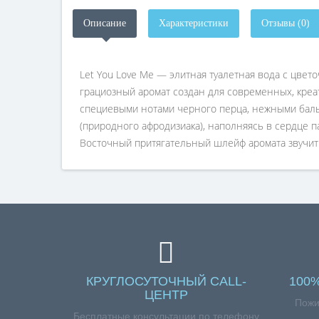
Описание
Характеристики
Отзывы (0)
Let You Love Me — элитная туалетная вода с цве
грациозный аромат создан для современных, креа
специевыми нотами черного перца, нежными баль
(природного афродизиака), наполняясь в сердце 
Восточный притягательный шлейф аромата звучит
КРУГЛОСУТОЧНЫЙ CALL-
100
ЦЕНТР
Пожи
Бесплатные консультации по телефону