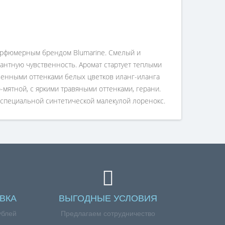
парфюмерным брендом Blumarine. Смелый и
антную чувственность. Аромат стартует теплыми
енными оттенками белых цветков иланг-иланга
мятной, с яркими травяными оттенками, герани.
специальной синтетической малекулой лоренокс.
ВКА
ВЫГОДНЫЕ УСЛОВИЯ
ублей
Предлагаем сотрудничество