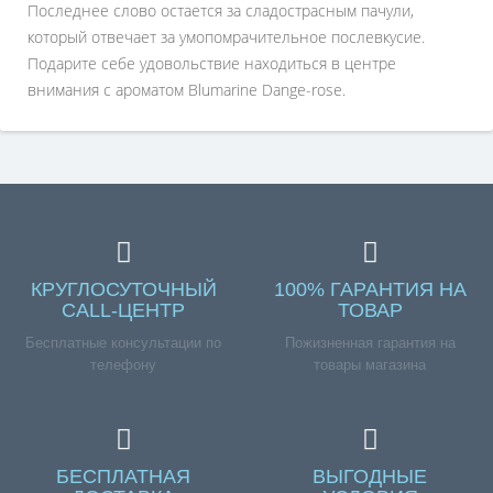
Последнее слово остается за сладострасным пачули,
который отвечает за умопомрачительное послевкусие.
Подарите себе удовольствие находиться в центре
внимания с ароматом Blumarine Dange-rose.
КРУГЛОСУТОЧНЫЙ
100% ГАРАНТИЯ НА
CALL-ЦЕНТР
ТОВАР
Бесплатные консультации по
Пожизненная гарантия на
телефону
товары магазина
БЕСПЛАТНАЯ
ВЫГОДНЫЕ