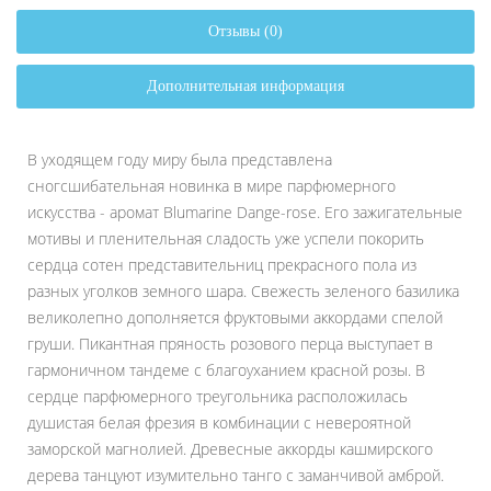
Отзывы (0)
Дополнительная информация
В уходящем году миру была представлена
сногсшибательная новинка в мире парфюмерного
искусства - аромат Blumarine Dange-rose. Его зажигательные
мотивы и пленительная сладость уже успели покорить
сердца сотен представительниц прекрасного пола из
разных уголков земного шара. Свежесть зеленого базилика
великолепно дополняется фруктовыми аккордами спелой
груши. Пикантная пряность розового перца выступает в
гармоничном тандеме с благоуханием красной розы. В
сердце парфюмерного треугольника расположилась
душистая белая фрезия в комбинации с невероятной
заморской магнолией. Древесные аккорды кашмирского
дерева танцуют изумительно танго с заманчивой амброй.