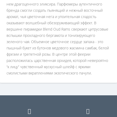
нем драгоценного эликсира. Парфюмеры аутентичного
бренда смогли создать пьянящий и нежный восточный
аромат, чья цветочная нега и упоительная сладость
оказывают волшебный обезоруживающий эффект. В
вершине пирамидки Blend Oud Rams сверкают цитрусовые
вспышки прохладного бергамота и тонизирующего
зеленого чая. Объемное цветочное сердце запаха - это
пышный букет из бутонов медового жасмина самбак, белой
фрезии и трепетной розы. В центре этой феерии
расположилась царственная орхидея, которой невероятно
“к лицу” чувственный мускусный шлейф с яркими
смолистыми вкраплениями экзотического пачули.